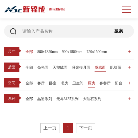
尺寸
全部
800x1350mm
900x1800mm
750x1500mm
600x1200mm
800x800mm
400x800mm
质面
全部
亮光面
天鹅绒面
哑光模具面
质感面
肌肤面
空间
全部
客厅
卧室
书房
卫生间
厨房
客餐厅
阳台
玄关
商业空间
户外
其他
系列
全部
晶透系列
无界8135系列
大理石系列
晶瓷天鹅绒系列
1比1大理石系列
原木系列
千里江山系列
黑釉系列
漫光印象系列
现代中板（亮光）
现代中板（亲肤）
子母砖配套系列
上一页
1
下一页
丝绒系列
无界之境系列
可定制系列