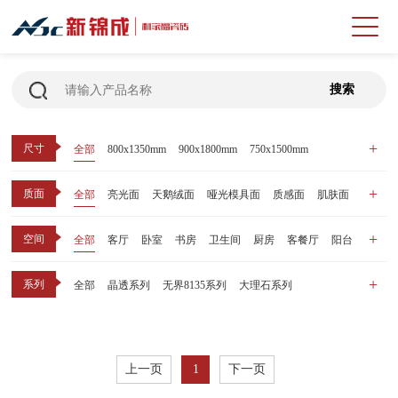
尺寸
全部
800x1350mm
900x1800mm
750x1500mm
600x1200mm
800x800mm
400x800mm
质面
全部
亮光面
天鹅绒面
哑光模具面
质感面
肌肤面
空间
全部
客厅
卧室
书房
卫生间
厨房
客餐厅
阳台
玄关
商业空间
户外
其他
系列
全部
晶透系列
无界8135系列
大理石系列
晶瓷天鹅绒系列
1比1大理石系列
原木系列
千里江山系列
黑釉系列
漫光印象系列
现代中板（亮光）
现代中板（亲肤）
子母砖配套系列
上一页
1
下一页
丝绒系列
无界之境系列
可定制系列