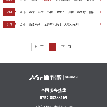
全部
亮光面
天鹅绒面
哑光模具面
质感面
肌肤面
空间
全部
客厅
卧室
书房
卫生间
厨房
客餐厅
阳台
玄关
商业空间
户外
其他
系列
全部
晶透系列
无界8135系列
大理石系列
晶瓷天鹅绒系列
1比1大理石系列
原木系列
千里江山系列
黑釉系列
漫光印象系列
现代中板（亮光）
现代中板（亲肤）
子母砖配套系列
上一页
1
下一页
丝绒系列
无界之境系列
可定制系列
全国服务热线
0757-85333109