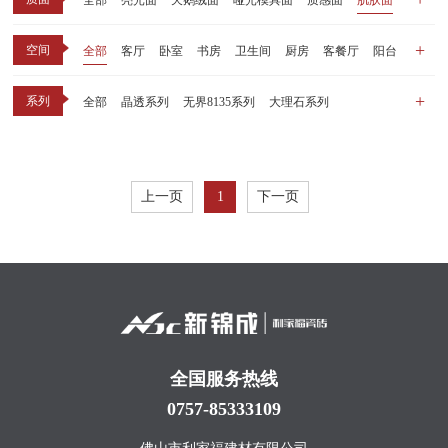
全部
亮光面
天鹅绒面
哑光模具面
质感面
肌肤面
空间
全部
客厅
卧室
书房
卫生间
厨房
客餐厅
阳台
玄关
商业空间
户外
其他
系列
全部
晶透系列
无界8135系列
大理石系列
晶瓷天鹅绒系列
1比1大理石系列
原木系列
千里江山系列
黑釉系列
漫光印象系列
现代中板（亮光）
现代中板（亲肤）
子母砖配套系列
上一页
1
下一页
丝绒系列
无界之境系列
可定制系列
全国服务热线
0757-85333109