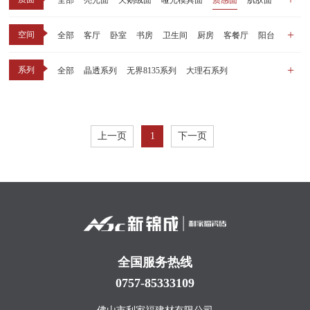
全部
亮光面
天鹅绒面
哑光模具面
质感面
肌肤面
空间
全部
客厅
卧室
书房
卫生间
厨房
客餐厅
阳台
玄关
商业空间
户外
其他
系列
全部
晶透系列
无界8135系列
大理石系列
晶瓷天鹅绒系列
1比1大理石系列
原木系列
千里江山系列
黑釉系列
漫光印象系列
现代中板（亮光）
现代中板（亲肤）
子母砖配套系列
上一页
1
下一页
丝绒系列
无界之境系列
可定制系列
全国服务热线
0757-85333109