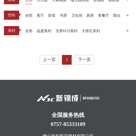
全部
亮光面
天鹅绒面
哑光模具面
质感面
肌肤面
空间
全部
客厅
卧室
书房
卫生间
厨房
客餐厅
阳台
玄关
商业空间
户外
其他
系列
全部
晶透系列
无界8135系列
大理石系列
晶瓷天鹅绒系列
1比1大理石系列
原木系列
千里江山系列
黑釉系列
漫光印象系列
现代中板（亮光）
现代中板（亲肤）
子母砖配套系列
上一页
1
下一页
丝绒系列
无界之境系列
可定制系列
全国服务热线
0757-85333109