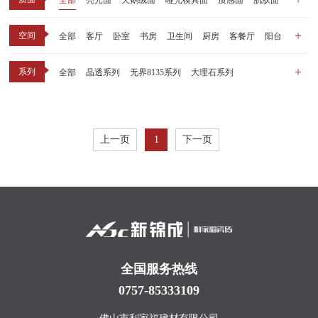
全部
亮光面
天鹅绒面
哑光模具面
质感面
肌肤面
空间
全部
客厅
卧室
书房
卫生间
厨房
客餐厅
阳台
玄关
商业空间
户外
其他
系列
全部
晶透系列
无界8135系列
大理石系列
晶瓷天鹅绒系列
1比1大理石系列
原木系列
千里江山系列
黑釉系列
漫光印象系列
现代中板（亮光）
现代中板（亲肤）
子母砖配套系列
上一页
1
下一页
丝绒系列
无界之境系列
可定制系列
全国服务热线
0757-85333109