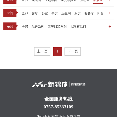
全部
亮光面
天鹅绒面
哑光模具面
质感面
肌肤面
空间
全部
客厅
卧室
书房
卫生间
厨房
客餐厅
阳台
玄关
商业空间
户外
其他
系列
全部
晶透系列
无界8135系列
大理石系列
晶瓷天鹅绒系列
1比1大理石系列
原木系列
千里江山系列
黑釉系列
漫光印象系列
现代中板（亮光）
现代中板（亲肤）
子母砖配套系列
上一页
1
下一页
丝绒系列
无界之境系列
可定制系列
全国服务热线
0757-85333109