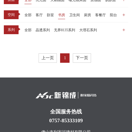
全部
亮光面
天鹅绒面
哑光模具面
质感面
肌肤面
空间
全部
客厅
卧室
书房
卫生间
厨房
客餐厅
阳台
玄关
商业空间
户外
其他
系列
全部
晶透系列
无界8135系列
大理石系列
晶瓷天鹅绒系列
1比1大理石系列
原木系列
千里江山系列
黑釉系列
漫光印象系列
现代中板（亮光）
现代中板（亲肤）
子母砖配套系列
上一页
1
下一页
丝绒系列
无界之境系列
可定制系列
全国服务热线
0757-85333109