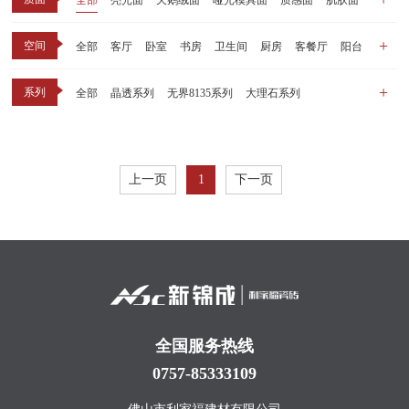
全部
亮光面
天鹅绒面
哑光模具面
质感面
肌肤面
空间
全部
客厅
卧室
书房
卫生间
厨房
客餐厅
阳台
玄关
商业空间
户外
其他
系列
全部
晶透系列
无界8135系列
大理石系列
晶瓷天鹅绒系列
1比1大理石系列
原木系列
千里江山系列
黑釉系列
漫光印象系列
现代中板（亮光）
现代中板（亲肤）
子母砖配套系列
上一页
1
下一页
丝绒系列
无界之境系列
可定制系列
全国服务热线
0757-85333109