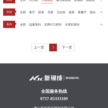
全部
亮光面
天鹅绒面
哑光模具面
质感面
肌肤面
空间
全部
客厅
卧室
书房
卫生间
厨房
客餐厅
阳台
玄关
商业空间
户外
其他
系列
全部
晶透系列
无界8135系列
大理石系列
晶瓷天鹅绒系列
1比1大理石系列
原木系列
千里江山系列
黑釉系列
漫光印象系列
现代中板（亮光）
现代中板（亲肤）
子母砖配套系列
上一页
1
下一页
丝绒系列
无界之境系列
可定制系列
全国服务热线
0757-85333109