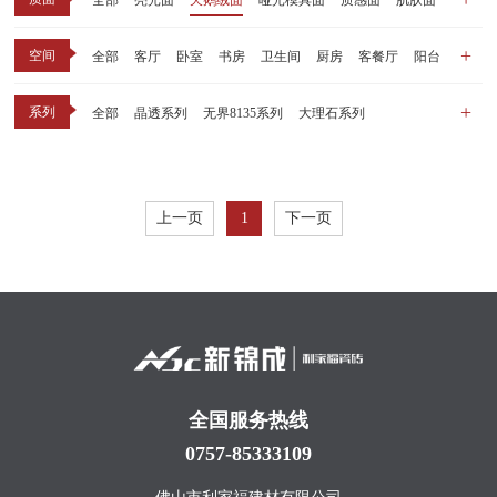
全部
亮光面
天鹅绒面
哑光模具面
质感面
肌肤面
空间
全部
客厅
卧室
书房
卫生间
厨房
客餐厅
阳台
玄关
商业空间
户外
其他
系列
全部
晶透系列
无界8135系列
大理石系列
晶瓷天鹅绒系列
1比1大理石系列
原木系列
千里江山系列
黑釉系列
漫光印象系列
现代中板（亮光）
现代中板（亲肤）
子母砖配套系列
上一页
1
下一页
丝绒系列
无界之境系列
可定制系列
全国服务热线
0757-85333109