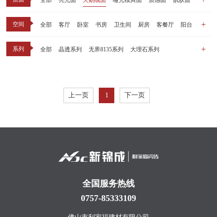
全部
亮光面
天鹅绒面
哑光模具面
质感面
肌肤面
空间
全部
客厅
卧室
书房
卫生间
厨房
客餐厅
阳台
玄关
商业空间
户外
其他
系列
全部
晶透系列
无界8135系列
大理石系列
晶瓷天鹅绒系列
1比1大理石系列
原木系列
千里江山系列
黑釉系列
漫光印象系列
现代中板（亮光）
现代中板（亲肤）
子母砖配套系列
上一页
1
下一页
丝绒系列
无界之境系列
可定制系列
全国服务热线
0757-85333109