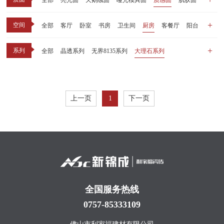
全部
亮光面
天鹅绒面
哑光模具面
质感面
肌肤面
空间
全部
客厅
卧室
书房
卫生间
厨房
客餐厅
阳台
玄关
商业空间
户外
其他
系列
全部
晶透系列
无界8135系列
大理石系列
晶瓷天鹅绒系列
1比1大理石系列
原木系列
千里江山系列
黑釉系列
漫光印象系列
现代中板（亮光）
现代中板（亲肤）
子母砖配套系列
上一页
1
下一页
丝绒系列
无界之境系列
可定制系列
全国服务热线
0757-85333109