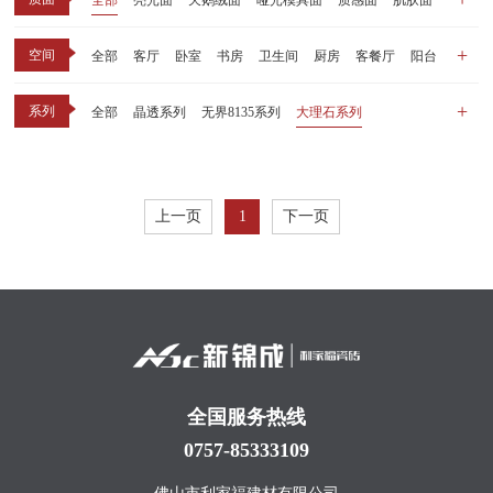
全部
亮光面
天鹅绒面
哑光模具面
质感面
肌肤面
空间
全部
客厅
卧室
书房
卫生间
厨房
客餐厅
阳台
玄关
商业空间
户外
其他
系列
全部
晶透系列
无界8135系列
大理石系列
晶瓷天鹅绒系列
1比1大理石系列
原木系列
千里江山系列
黑釉系列
漫光印象系列
现代中板（亮光）
现代中板（亲肤）
子母砖配套系列
上一页
1
下一页
丝绒系列
无界之境系列
可定制系列
全国服务热线
0757-85333109