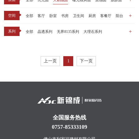
全部
亮光面
天鹅绒面
哑光模具面
质感面
肌肤面
空间
全部
客厅
卧室
书房
卫生间
厨房
客餐厅
阳台
玄关
商业空间
户外
其他
系列
全部
晶透系列
无界8135系列
大理石系列
晶瓷天鹅绒系列
1比1大理石系列
原木系列
千里江山系列
黑釉系列
漫光印象系列
现代中板（亮光）
现代中板（亲肤）
子母砖配套系列
上一页
1
下一页
丝绒系列
无界之境系列
可定制系列
全国服务热线
0757-85333109