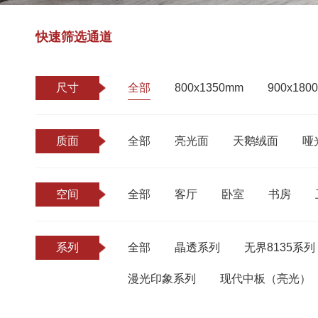
快速筛选通道
尺寸
全部
800x1350mm
900x180
质面
全部
亮光面
天鹅绒面
哑
空间
全部
客厅
卧室
书房
系列
全部
晶透系列
无界8135系列
漫光印象系列
现代中板（亮光）