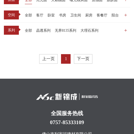
全部
亮光面
天鹅绒面
哑光模具面
质感面
肌肤面
空间
全部
客厅
卧室
书房
卫生间
厨房
客餐厅
阳台
玄关
商业空间
户外
其他
系列
全部
晶透系列
无界8135系列
大理石系列
晶瓷天鹅绒系列
1比1大理石系列
原木系列
千里江山系列
黑釉系列
漫光印象系列
现代中板（亮光）
现代中板（亲肤）
子母砖配套系列
上一页
1
下一页
丝绒系列
无界之境系列
可定制系列
全国服务热线
0757-85333109