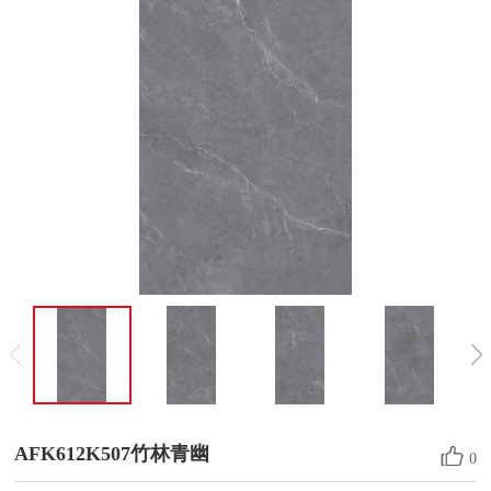
AFK612K507竹林青幽
0