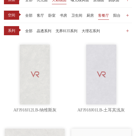
全部
亮光面
天鹅绒面
哑光模具面
质感面
肌肤面
空间
全部
客厅
卧室
书房
卫生间
厨房
客餐厅
阳台
玄关
商业空间
户外
其他
系列
全部
晶透系列
无界8135系列
大理石系列
晶瓷天鹅绒系列
1比1大理石系列
原木系列
千里江山系列
黑釉系列
漫光印象系列
现代中板（亮光）
现代中板（亲肤）
子母砖配套系列
丝绒系列
无界之境系列
可定制系列
AFJ918J12LB-纳维斯灰
AFJ918J01LB-土耳其浅灰