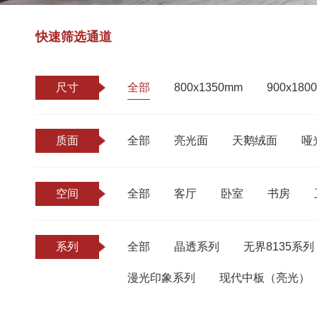
快速筛选通道
尺寸
全部
800x1350mm
900x180
质面
全部
亮光面
天鹅绒面
哑
空间
全部
客厅
卧室
书房
系列
全部
晶透系列
无界8135系列
漫光印象系列
现代中板（亮光）