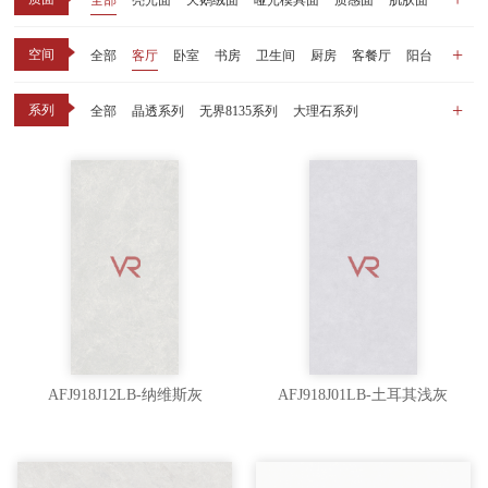
全部
亮光面
天鹅绒面
哑光模具面
质感面
肌肤面
空间
全部
客厅
卧室
书房
卫生间
厨房
客餐厅
阳台
玄关
商业空间
户外
其他
系列
全部
晶透系列
无界8135系列
大理石系列
晶瓷天鹅绒系列
1比1大理石系列
原木系列
千里江山系列
黑釉系列
漫光印象系列
现代中板（亮光）
现代中板（亲肤）
子母砖配套系列
丝绒系列
无界之境系列
可定制系列
AFJ918J12LB-纳维斯灰
AFJ918J01LB-土耳其浅灰