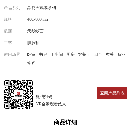
产品系列
晶瓷天鹅绒系列
规格
400x800mm
质面
天鹅绒面
工艺
肌肤釉
使用场景
卧室 , 书房 , 卫生间 , 厨房 , 客餐厅 , 阳台 , 玄关 , 商业
空间
返回产品列表
微信扫码
VR全景观看效果
商品详细