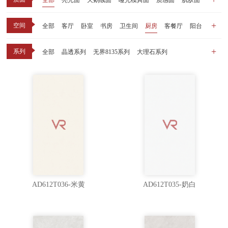
全部
亮光面
天鹅绒面
哑光模具面
质感面
肌肤面
空间
全部
客厅
卧室
书房
卫生间
厨房
客餐厅
阳台
玄关
商业空间
户外
其他
系列
全部
晶透系列
无界8135系列
大理石系列
晶瓷天鹅绒系列
1比1大理石系列
原木系列
千里江山系列
黑釉系列
漫光印象系列
现代中板（亮光）
现代中板（亲肤）
子母砖配套系列
丝绒系列
无界之境系列
可定制系列
AD612T036-米黄
AD612T035-奶白