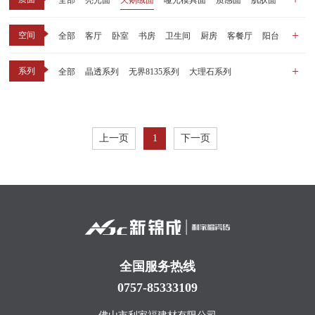
全部
亮光面
天鹅绒面
哑光模具面
质感面
肌肤面
空间
全部
客厅
卧室
书房
卫生间
厨房
客餐厅
阳台
玄关
商业空间
户外
其他
系列
全部
晶透系列
无界8135系列
大理石系列
晶瓷天鹅绒系列
1比1大理石系列
原木系列
千里江山系列
黑釉系列
漫光印象系列
现代中板（亮光）
现代中板（亲肤）
子母砖配套系列
上一页
1
下一页
丝绒系列
无界之境系列
可定制系列
全国服务热线
0757-85333109