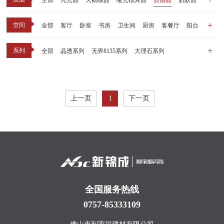
全部
亮光面
天鹅绒面
哑光模具面
质感面
肌肤面
空间
全部
客厅
卧室
书房
卫生间
厨房
客餐厅
阳台
玄关
商业空间
户外
其他
系列
全部
晶透系列
无界8135系列
大理石系列
晶瓷天鹅绒系列
1比1大理石系列
原木系列
千里江山系列
黑釉系列
漫光印象系列
现代中板（亮光）
现代中板（亲肤）
子母砖配套系列
上一页
1
下一页
丝绒系列
无界之境系列
可定制系列
全国服务热线
0757-85333109