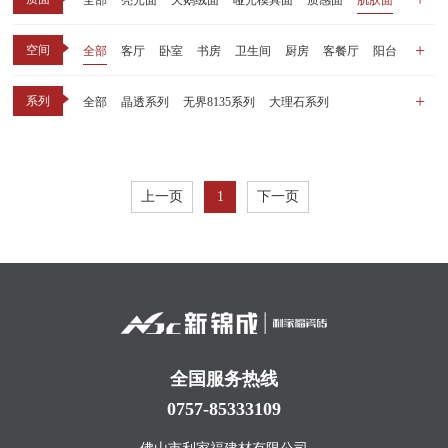
全部
亮光面
天鹅绒面
哑光模具面
质感面
肌肤面
空间
全部
客厅
卧室
书房
卫生间
厨房
客餐厅
阳台
玄关
商业空间
户外
其他
系列
全部
晶透系列
无界8135系列
大理石系列
晶瓷天鹅绒系列
1比1大理石系列
原木系列
千里江山系列
黑釉系列
漫光印象系列
现代中板（亮光）
现代中板（亲肤）
子母砖配套系列
上一页
1
下一页
丝绒系列
无界之境系列
可定制系列
全国服务热线
0757-85333109