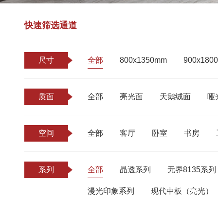
快速筛选通道
尺寸
全部
800x1350mm
900x180
质面
全部
亮光面
天鹅绒面
哑
空间
全部
客厅
卧室
书房
系列
全部
晶透系列
无界8135系列
漫光印象系列
现代中板（亮光）