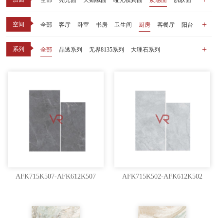
全部
亮光面
天鹅绒面
哑光模具面
质感面
肌肤面
空间
全部
客厅
卧室
书房
卫生间
厨房
客餐厅
阳台
玄关
商业空间
户外
其他
系列
全部
晶透系列
无界8135系列
大理石系列
晶瓷天鹅绒系列
1比1大理石系列
原木系列
千里江山系列
黑釉系列
漫光印象系列
现代中板（亮光）
现代中板（亲肤）
子母砖配套系列
丝绒系列
无界之境系列
可定制系列
AFK715K507-AFK612K507
AFK715K502-AFK612K502