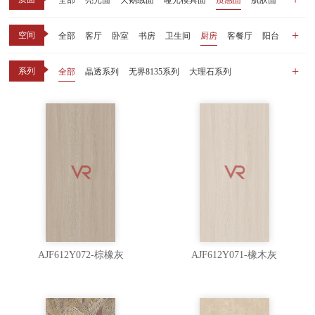
全部
亮光面
天鹅绒面
哑光模具面
质感面
肌肤面
空间
全部
客厅
卧室
书房
卫生间
厨房
客餐厅
阳台
玄关
商业空间
户外
其他
系列
全部
晶透系列
无界8135系列
大理石系列
晶瓷天鹅绒系列
1比1大理石系列
原木系列
千里江山系列
黑釉系列
漫光印象系列
现代中板（亮光）
现代中板（亲肤）
子母砖配套系列
丝绒系列
无界之境系列
可定制系列
AJF612Y072-棕橡灰
AJF612Y071-橡木灰