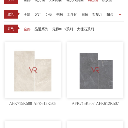
全部
亮光面
天鹅绒面
哑光模具面
质感面
肌肤面
空间
全部
客厅
卧室
书房
卫生间
厨房
客餐厅
阳台
玄关
商业空间
户外
其他
系列
全部
晶透系列
无界8135系列
大理石系列
晶瓷天鹅绒系列
1比1大理石系列
原木系列
千里江山系列
黑釉系列
漫光印象系列
现代中板（亮光）
现代中板（亲肤）
子母砖配套系列
丝绒系列
无界之境系列
可定制系列
AFK715K508-AFK612K508
AFK715K507-AFK612K507