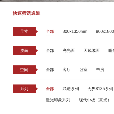
快速筛选通道
尺寸
全部
800x1350mm
900x180
质面
全部
亮光面
天鹅绒面
哑
空间
全部
客厅
卧室
书房
系列
全部
晶透系列
无界8135系列
漫光印象系列
现代中板（亮光）