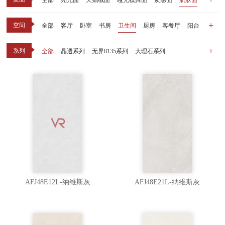
全部
亮光面
天鹅绒面
哑光模具面
质感面
肌肤面
空间
全部
客厅
卧室
书房
卫生间
厨房
客餐厅
阳台
玄关
商业空间
户外
其他
系列
全部
晶透系列
无界8135系列
大理石系列
晶瓷天鹅绒系列
1比1大理石系列
原木系列
千里江山系列
黑釉系列
漫光印象系列
现代中板（亮光）
现代中板（亲肤）
子母砖配套系列
丝绒系列
无界之境系列
可定制系列
AFJ48E12L-纳维斯灰
AFJ48E21L-纳维斯灰