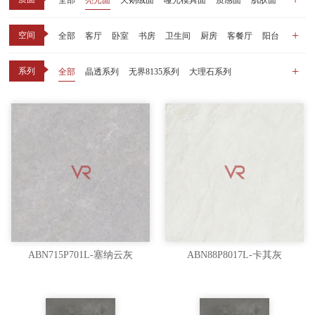
全部
亮光面
天鹅绒面
哑光模具面
质感面
肌肤面
空间
全部
客厅
卧室
书房
卫生间
厨房
客餐厅
阳台
玄关
商业空间
户外
其他
系列
全部
晶透系列
无界8135系列
大理石系列
晶瓷天鹅绒系列
1比1大理石系列
原木系列
千里江山系列
黑釉系列
漫光印象系列
现代中板（亮光）
现代中板（亲肤）
子母砖配套系列
丝绒系列
无界之境系列
可定制系列
ABN715P701L-塞纳云灰
ABN88P8017L-卡其灰