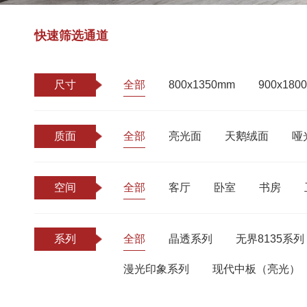
快速筛选通道
尺寸
全部
800x1350mm
900x180
质面
全部
亮光面
天鹅绒面
哑
空间
全部
客厅
卧室
书房
系列
全部
晶透系列
无界8135系列
漫光印象系列
现代中板（亮光）