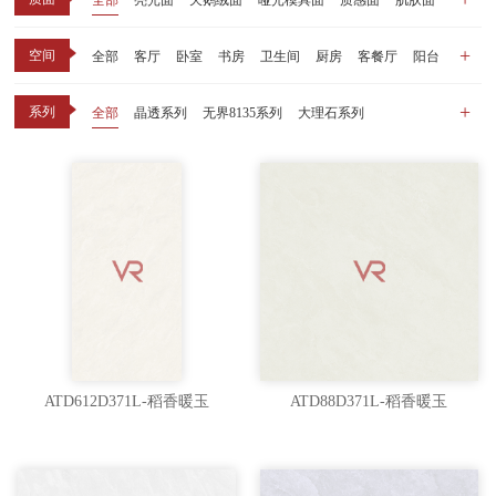
全部
亮光面
天鹅绒面
哑光模具面
质感面
肌肤面
空间
全部
客厅
卧室
书房
卫生间
厨房
客餐厅
阳台
玄关
商业空间
户外
其他
系列
全部
晶透系列
无界8135系列
大理石系列
晶瓷天鹅绒系列
1比1大理石系列
原木系列
千里江山系列
黑釉系列
漫光印象系列
现代中板（亮光）
现代中板（亲肤）
子母砖配套系列
丝绒系列
无界之境系列
可定制系列
ATD612D371L-稻香暖玉
ATD88D371L-稻香暖玉