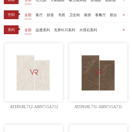
全部
亮光面
天鹅绒面
哑光模具面
质感面
肌肤面
空间
全部
客厅
卧室
书房
卫生间
厨房
客餐厅
阳台
玄关
商业空间
户外
其他
系列
全部
晶透系列
无界8135系列
大理石系列
晶瓷天鹅绒系列
1比1大理石系列
原木系列
千里江山系列
黑釉系列
漫光印象系列
现代中板（亮光）
现代中板（亲肤）
子母砖配套系列
丝绒系列
无界之境系列
可定制系列
ATD918L712-ABN715A712
ATD918L711-ABN715A711