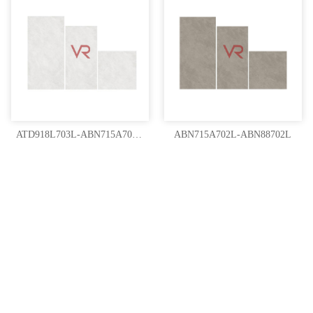
ATD918L703L-ABN715A703L-ABN88703L
ABN715A702L-ABN88702L