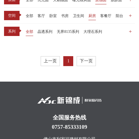
全部
亮光面
天鹅绒面
哑光模具面
质感面
肌肤面
空间
全部
客厅
卧室
书房
卫生间
厨房
客餐厅
阳台
玄关
商业空间
户外
其他
系列
全部
晶透系列
无界8135系列
大理石系列
晶瓷天鹅绒系列
1比1大理石系列
原木系列
千里江山系列
黑釉系列
漫光印象系列
现代中板（亮光）
现代中板（亲肤）
子母砖配套系列
上一页
1
下一页
丝绒系列
无界之境系列
可定制系列
全国服务热线
0757-85333109